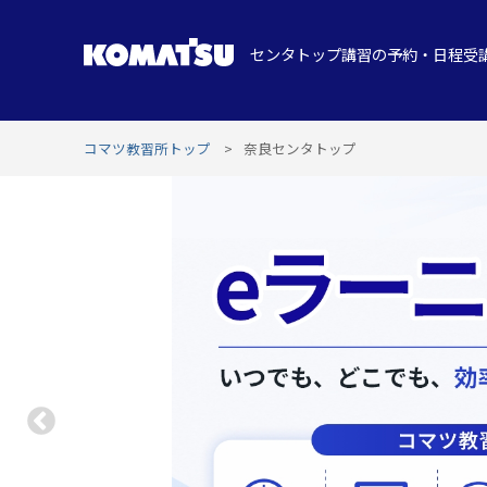
センタトップ
講習の予約・日程
受
コマツ教習所トップ
奈良センタトップ