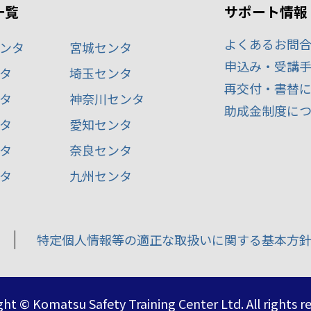
一覧
サポート情報
よくあるお問
ンタ
宮城センタ
申込み・受講
タ
埼玉センタ
再交付・書替
タ
神奈川センタ
助成金制度に
タ
愛知センタ
タ
奈良センタ
タ
九州センタ
特定個人情報等の適正な取扱いに関する基本方
ht © Komatsu Safety Training Center Ltd. All rights r