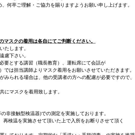
め、何卒ご理解・ご協力を賜りますようお願い
申し上げます。
のマスクの着用は各自にてご判断ください。
いたします。
遠慮下さい。
必要とする講習（職長教育）、運転席にて
会話が
）では担当講師よりマスク着用を
お願いさせていただきます。
がみられる場合は、他の受講者の方への配慮
が必要ですので、
共にマスクを着用致します。
等の非接触型検温器
)
での測定を実施しております。
、再検温を実施させて頂いた上で入所をお断り
させて頂く