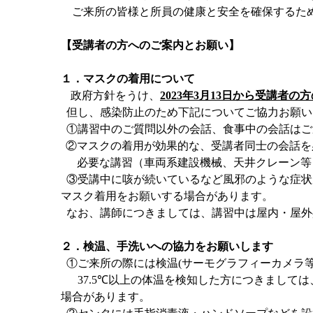
ご来所の皆様と所員の健康と安全を確保するた
【受講者の方へのご案内とお願い】
１．マスクの着用について
政府方針をうけ、
2023
年
3
月
13
日から受講者の方
但し、感染防止のため下記についてご協力お願い
①講習中のご質問以外の会話
、食事中の会話
はご
②マスクの着用が効果的な、受講者同士の会話を
必要な講習（車両系建設機械、天井クレーン等
③受講中に咳が続いているなど風邪のような症状
マスク着用をお願いする場合があります。
なお、講師につきましては、講習中は屋内・屋外
２．検温、手洗いへの協力をお願いします
①ご来所の際には検温
(
サーモグラフィーカメラ
37.5℃
以上の体温を検知した方につきましては
場合があります。