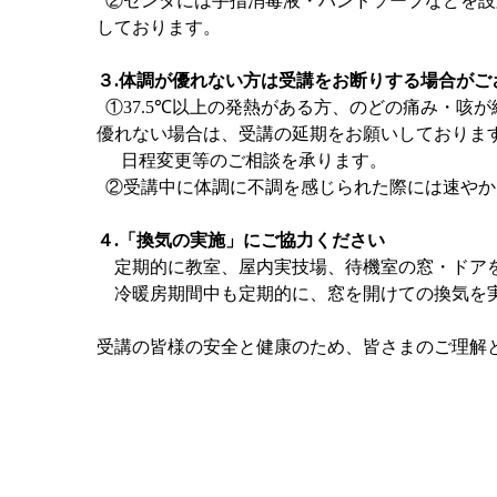
②センタには手指消毒液・ハンドソープなどを設
しております。
３
.
体調が優れない方は受講をお断りする場合がご
①
37.5℃
以上の発熱がある方、のどの痛み・咳が
優れない場合は、受講の延期をお願いしておりま
日程変更等のご相談を承ります。
②受講中に体調に不調を感じられた際には速やか
４
.
「換気の実施」にご協力ください
定期的に教室、屋内実技場、待機室の窓・ドア
冷暖房期間中も定期的に、窓を開けての換気を
受講の皆様の安全と健康のため、皆さまのご理解